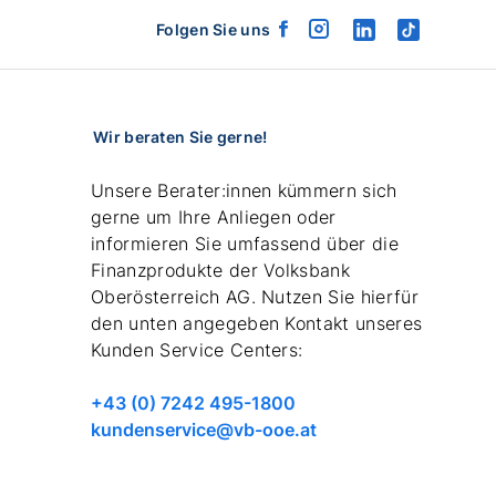
Folgen Sie uns
facebook
instagram
linkedin
tiktok
logo
logo
logo
logo
Wir beraten Sie gerne!
Unsere Berater:innen kümmern sich
gerne um Ihre Anliegen oder
informieren Sie umfassend über die
Finanzprodukte der Volksbank
Oberösterreich AG. Nutzen Sie hierfür
den unten angegeben Kontakt unseres
Kunden Service Centers:
Telefonnummer
+43 (0) 7242 495-1800
anrufen
email
kundenservice@vb-ooe.at
schreiben