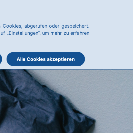
Kundenservice
hausbanking
 Cookies, abgerufen oder gespeichert.
Suche
Menü
auf „Einstellungen“, um mehr zu erfahren
öffnen
öffnen
oder
schließen
Alle Cookies akzeptieren