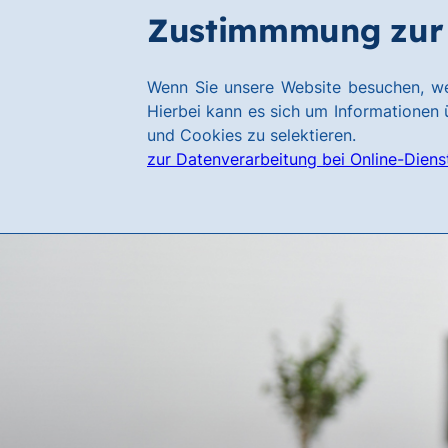
Zum
Zum
Zustimmmung zur 
Hauptinhalt
Footer
springen
springen
Link
Wenn Sie unsere Website besuchen, we
zur
Hierbei kann es sich um Informationen ü
Homepage
und Cookies zu selektieren.
zur Datenverarbeitung bei Online-Diens