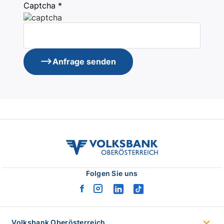
Captcha *
Anfrage senden
volksbank
ooe
logo
Folgen Sie uns
facebook
instagram
linkedin
tiktok
logo
logo
logo
logo
Volksbank Oberösterreich