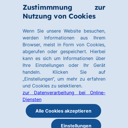
Zum
Zum
Zustimmmung zur
Hauptinhalt
Footer
Link
Nutzung von Cookies
Menü
springen
springen
zur
öffnen
Homepage
Wenn Sie unsere Website besuchen,
werden Informationen aus Ihrem
Browser, meist in Form von Cookies,
abgerufen oder gespeichert. Hierbei
kann es sich um Informationen über
Ihre Einstellungen oder Ihr Gerät
handeln. Klicken Sie auf
„Einstellungen“, um mehr zu erfahren
und Cookies zu selektieren.
zur Datenverarbeitung bei Online-
Diensten
Alle Cookies akzeptieren
Einstellungen