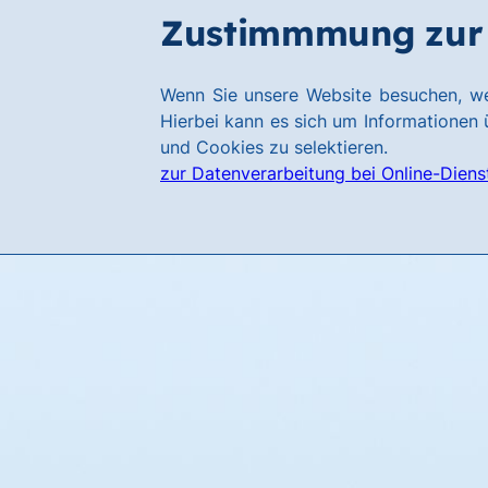
Zum
Zum
Zustimmmung zur 
Hauptinhalt
Footer
springen
springen
Link
Wenn Sie unsere Website besuchen, we
zur
Hierbei kann es sich um Informationen ü
Homepage
und Cookies zu selektieren.
zur Datenverarbeitung bei Online-Diens