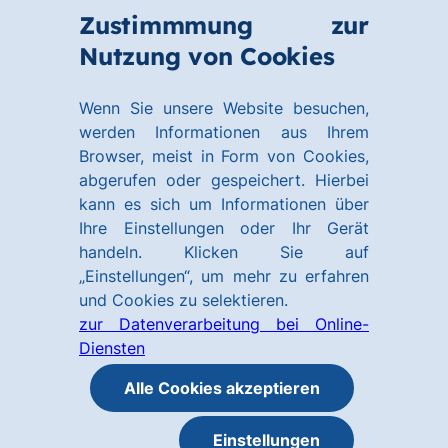
Zum
Zum
Zustimmmung zur
Hauptinhalt
Footer
Link
Nutzung von Cookies
Menü
springen
springen
zur
öffnen
Homepage
Wenn Sie unsere Website besuchen,
werden Informationen aus Ihrem
Browser, meist in Form von Cookies,
abgerufen oder gespeichert. Hierbei
kann es sich um Informationen über
Ihre Einstellungen oder Ihr Gerät
handeln. Klicken Sie auf
„Einstellungen“, um mehr zu erfahren
und Cookies zu selektieren.
zur Datenverarbeitung bei Online-
Diensten
Alle Cookies akzeptieren
Einstellungen