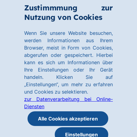
Zum
Zum
Zustimmmung zur
Hauptinhalt
Footer
Link
Nutzung von Cookies
Menü
springen
springen
zur
öffnen
Homepage
Wenn Sie unsere Website besuchen,
werden Informationen aus Ihrem
Browser, meist in Form von Cookies,
abgerufen oder gespeichert. Hierbei
kann es sich um Informationen über
Ihre Einstellungen oder Ihr Gerät
handeln. Klicken Sie auf
„Einstellungen“, um mehr zu erfahren
und Cookies zu selektieren.
zur Datenverarbeitung bei Online-
Diensten
Alle Cookies akzeptieren
Einstellungen