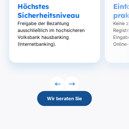
Höchstes
Einf
Sicherheitsniveau
prak
Freigabe der Bezahlung
Keine z
ausschließlich im hochsicheren
Regist
Volksbank hausbanking
Eingab
(Internetbanking).
Online
Rückwärts
Vorwärts
Wir beraten Sie