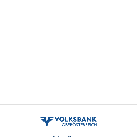
volksbank
ooe
logo