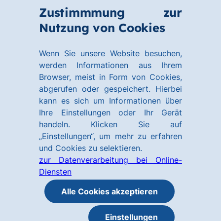
Zum
Zum
Zustimmmung zur
Hauptinhalt
Footer
Link
Nutzung von Cookies
Menü
springen
springen
zur
öffnen
Homepage
Wenn Sie unsere Website besuchen,
werden Informationen aus Ihrem
Browser, meist in Form von Cookies,
abgerufen oder gespeichert. Hierbei
kann es sich um Informationen über
Ihre Einstellungen oder Ihr Gerät
handeln. Klicken Sie auf
„Einstellungen“, um mehr zu erfahren
und Cookies zu selektieren.
zur Datenverarbeitung bei Online-
Diensten
Alle Cookies akzeptieren
Einstellungen